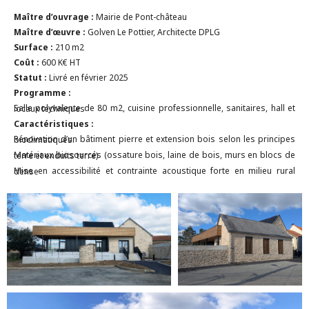
Maître d’ouvrage :
Mairie de Pont-château
Maître d’œuvre :
Golven Le Pottier, Architecte DPLG
Surface :
210 m2
Coût :
600 K€ HT
Statut :
Livré en février 2025
Programme :
Salle polyvalente de 80 m2, cuisine professionnelle, sanitaires, hall et locaux techniques
Caractéristiques :
Rénovation d’un bâtiment pierre et extension bois selon les principes bioclimatiques.
Matériaux biosourcés (ossature bois, laine de bois, murs en blocs de terre et enduits terre)
Mise en accessibilité et contrainte acoustique forte en milieu rural dense