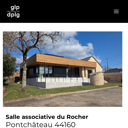
Aller
MAI
au
MEN
contenu
Salle associative du Rocher
Pontchâteau 44160