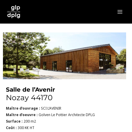
Aller
MAI
au
MEN
contenu
Salle de l’Avenir
Nozay 44170
Maître d’ouvrage :
SCI L’AVENIR
Maître d’oeuvre :
Golven Le Pottier Architecte DPLG
Surface :
200 m2
Coût :
300 K€ HT