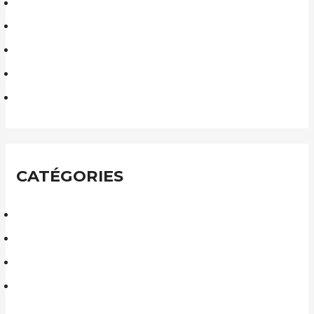
octobre 2022
mars 2022
juillet 2021
janvier 2021
septembre 2020
CATÉGORIES
Logements
Extensions et rénovations
Équipements
Tertiaire