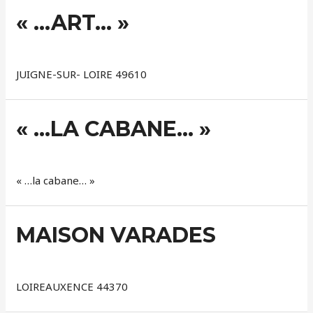
« …ART… »
Logements
/ Par
GLP Architecte
JUIGNE-SUR- LOIRE 49610
« …LA CABANE… »
Logements
/ Par
GLP Architecte
« …la cabane… »
MAISON VARADES
Logements
/ Par
GLP Architecte
LOIREAUXENCE 44370