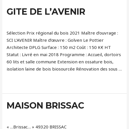
Gite
GITE DE L’AVENIR
de
Équipements
/ Par
GLP Architecte
l’Avenir
Sélection Prix régional du bois 2021 Maître d’ouvrage :
SCI L’AVENIR Maître d’œuvre : Golven Le Pottier
Architecte DPLG Surface : 150 m2 Coût : 150 K€ HT
Statut : Livré en mai 2018 Programme : Accueil, dortoirs
60 lits et salle commune Extension en ossature bois,
isolation laine de bois biosourcée Rénovation des sous …
Lire la suite »
MAISON BRISSAC
Logements
/ Par
GLP Architecte
« …Brissac… » 49320 BRISSAC