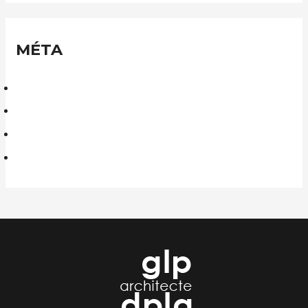
MÉTA
Connexion
Flux des publications
Flux des commentaires
Site de WordPress-FR