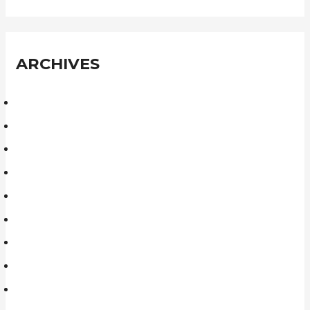
ARCHIVES
décembre 2025
mars 2025
septembre 2024
août 2024
janvier 2024
décembre 2023
novembre 2023
octobre 2023
septembre 2023